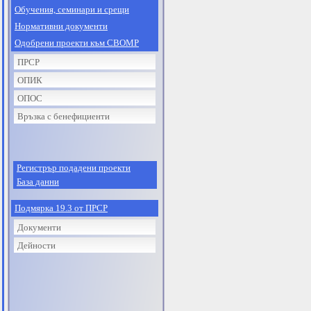
Обучения, семинари и срещи
Нормативни документи
Одобрени проекти към СВОМР
ПРСР
ОПИК
ОПОС
Връзка с бенефициенти
Регистрър подадени проекти
База данни
Подмярка 19.3 от ПРСР
Документи
Дейности