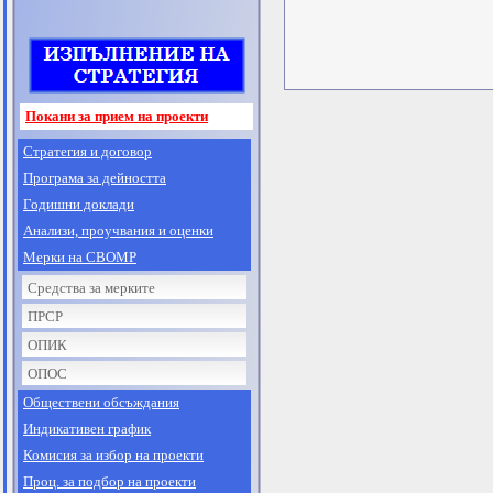
Покани за прием на проекти
Стратегия и договор
Програма за дейността
Годишни доклади
Анализи, проучвания и оценки
Мерки на СВОМР
Средства за мерките
ПРСР
ОПИК
ОПОС
Обществени обсъждания
Индикативен график
Комисия за избор на проекти
Проц. за подбор на проекти