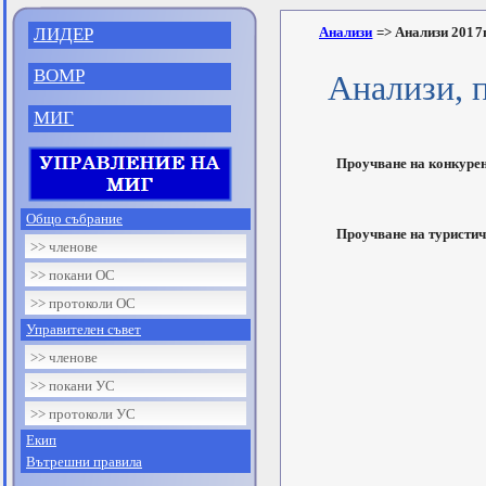
ЛИДЕР
Анализи
=> Анализи 2017г
ВОМР
Анализи, п
МИГ
Проучване на конкурен
Общо събрание
Проучване на туристич
>> членове
>> покани ОС
>> протоколи ОС
Управителен съвет
>> членове
>> покани УС
>> протоколи УС
Екип
Вътрешни правила