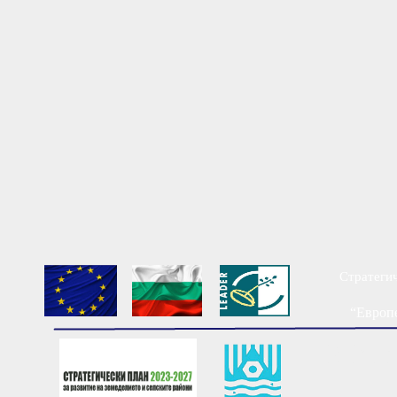
Стратегич
“Европе
Мест