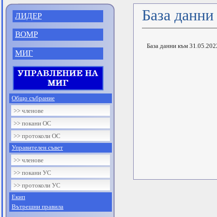
База данни
ЛИДЕР
ВОМР
База данни към 31.05.2022
МИГ
Общо събрание
>> членове
>> покани ОС
>> протоколи ОС
Управителен съвет
>> членове
>> покани УС
>> протоколи УС
Екип
Вътрешни правила