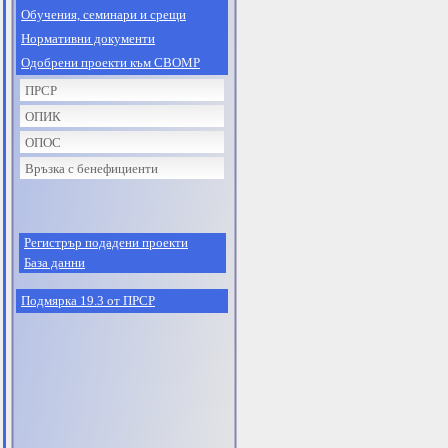
Обучения, семинари и срещи
Нормативни документи
Одобрени проекти към СВОМР
ПРСР
ОПИК
ОПОС
Връзка с бенефициенти
Регистрър подадени проекти
База данни
Подмярка 19.3 от ПРСР