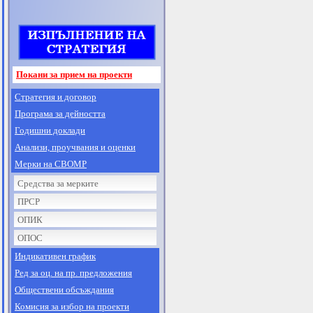
Покани за прием на проекти
Стратегия и договор
Програма за дейността
Годишни доклади
Анализи, проучвания и оценки
Мерки на СВОМР
Средства за мерките
ПРСР
ОПИК
ОПОС
Индикативен график
Ред за оц. на пр. предложения
Обществени обсъждания
Комисия за избор на проекти