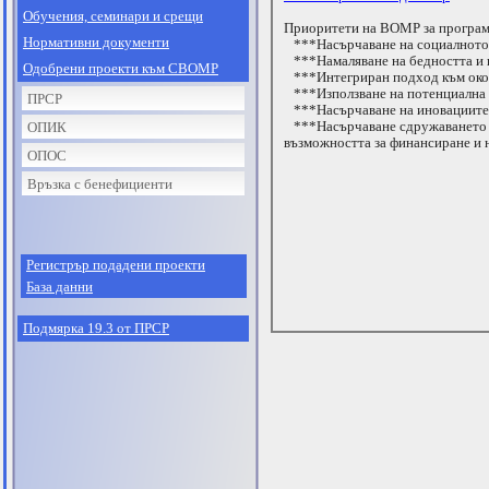
Обучения, семинари и срещи
Приоритети на ВОМР за програме
Нормативни документи
***Насърчаване на социалното
***Намаляване на бедността и 
Одобрени проекти към СВОМР
***Интегриран подход към окол
***Използване на потенциална н
ПРСР
***Насърчаване на иновациите
***Насърчаване сдружаването н
ОПИК
възможността за финансиране и н
ОПОС
Връзка с бенефициенти
Регистрър подадени проекти
База данни
Подмярка 19.3 от ПРСР