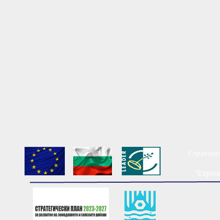
Стратегич
“Европе
Мест