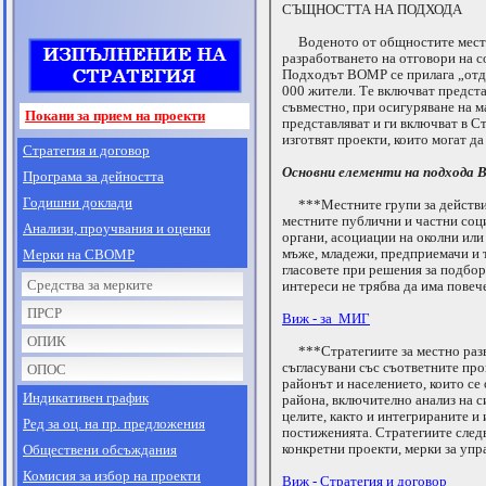
СЪЩНОСТТА НА ПОДХОДА
Воденото от общностите местно 
разработването на отговори на с
Подходът ВОМР се прилага „отдол
000 жители. Те включват предста
съвместно, при осигуряване на м
Покани за прием на проекти
представляват и ги включват в С
изготвят проекти, които могат д
Стратегия и договор
Основни елементи на подхода 
Програма за дейността
Годишни доклади
***Местните групи за действие 
местните публични и частни соц
Анализи, проучвания и оценки
органи, асоциации на околни или
мъже, младежи, предприемачи и т
Мерки на СВОМР
гласовете при решения за подбор
Средства за мерките
интереси не трябва да има повече
ПРСР
Виж - за МИГ
ОПИК
***Стратегиите за местно разви
съгласувани със съответните про
ОПОС
районът и населението, които се 
Индикативен график
района, включително анализ на с
целите, както и интегрираните и
Ред за оц. на пр. предложения
постиженията. Стратегиите следв
конкретни проекти, мерки за упр
Обществени обсъждания
Комисия за избор на проекти
Виж - Стратегия и договор