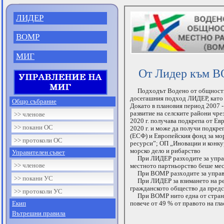
ЛИДЕР
ВОМР
МИГ
От Лидер към 
Подходът Водено от общностите 
досегашния подход ЛИДЕР, като 
Общо събрание
Докато в плановия период 2007 -
развитие на селските райони чре
>> членове
2020 г. получава подкрепа от Ев
>> покани ОС
2020 г. и може да получи подкре
(ЕСФ) и Европейския фонд за мо
>> протоколи ОС
ресурси”; ОП „Иновации и конку
морско дело и рибарство
Управителен съвет
При ЛИДЕР разходите за управл
>> членове
местното партньорство беше мес
При ВОМР разходите за управл
>> покани УС
При ЛИДЕР за взимането на реш
гражданското общество да предст
>> протоколи УС
При ВОМР нито една от страните
Екип
повече от 49 % от правото на гла
Вътрешни правила