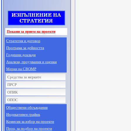
Покани за прием на проекти
Стратегия и договор
Програма за дейността
Годишни доклади
Анализи, проучвания и оценки
Мерки на СВОМР
Средства за мерките
ПРСР
ОПИК
ОПОС
Обществени обсъждания
Индикативен график
Комисия за избор на проекти
Проц. за подбор на проекти