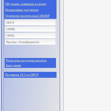
Обучения, семинари и срещи
Нормативни документи
Одобрени проекти към СВОМР
ПРСР
ОПИК
ОПОС
Връзка с бенефициенти
Регистрър подадени проекти
База данни
Подмярка 19.3 от ПРСР