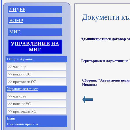
ЛИДЕР
Документи къ
ВОМР
МИГ
Административен договор за
Общо събрание
Териториален маркетинг на
>> членове
>> покани ОС
Сборник "Автентични песни
>> протоколи ОС
Никопол
Управителен съвет
>> членове
>> покани УС
>> протоколи УС
Екип
Вътрешни правила