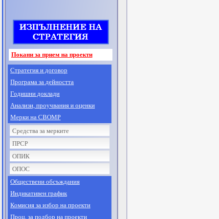
Покани за прием на проекти
Стратегия и договор
Програма за дейността
Годишни доклади
Анализи, проучвания и оценки
Мерки на СВОМР
Средства за мерките
ПРСР
ОПИК
ОПОС
Обществени обсъждания
Индикативен график
Комисия за избор на проекти
Проц. за подбор на проекти