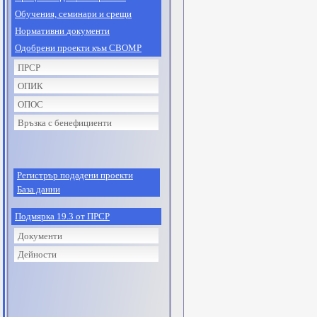
Обучения, семинари и срещи
Нормативни документи
Одобрени проекти към СВОМР
ПРСР
ОПИК
ОПОС
Връзка с бенефициенти
Регистрър подадени проекти
База данни
Подмярка 19.3 от ПРСР
Документи
Дейности