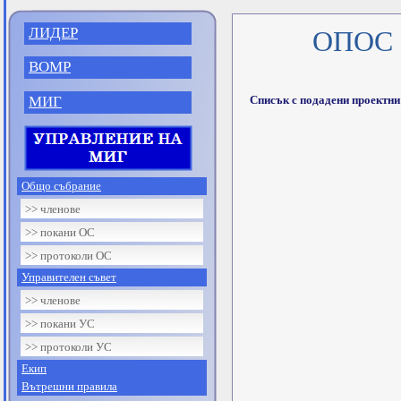
ЛИДЕР
ОПОС -
ВОМР
МИГ
Списък с подадени проектн
Общо събрание
>> членове
>> покани ОС
>> протоколи ОС
Управителен съвет
>> членове
>> покани УС
>> протоколи УС
Екип
Вътрешни правила