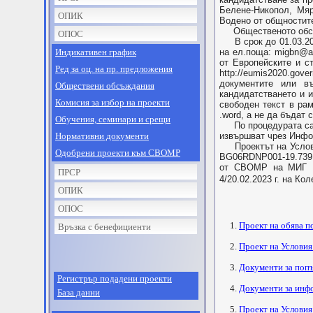
Белене-Никопол, Мяр
ОПИК
Водено от общностите
Общественото обсъжда
ОПОС
В срок до 01.03.202
Индикативен график
на ел.поща:
migbn@a
от Европейските и с
Ред за оц. на пр. предложения
http://eumis2020.gov
документите или в
Обществени обсъждания
кандидатстването и 
Комисия за избор на проекти
свободен текст в ра
.word, а не да бъдат
Обучения, семинари и срещи
По процедурата са п
Нормативни документи
извършват чрез Инфо
Проектът на Условия
Одобрени проекти към СВОМР
BG06RDNP001-19.739 
от СВОМР на МИГ Б
ПРСР
4/20.02.2023 г. на К
ОПИК
ОПОС
1.
Проект на обява п
Връзка с бенефициенти
2.
Проект на Условия
3.
Документи за попъ
Регистрър подадени проекти
4.
Документи за инфо
База данни
5.
Проект на Условия