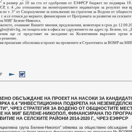
б“ в размер до 10 на сто от одобрения от ЕЗФРСР бюджет по подмярка 19.
Р, т. 4 „по отношение на мониторинговите индикатори за резултат във в
 по т. 3“ от Споразумение за изпълнение на стратегия за Водено от общност
г. и се отнася до мерките, финансирани от Програмата за развитие на селските
 на МИГ Белене-Никопол.
ното, очакваме Вашите мнения, предложения, коментари в срок до 12.09.202
gbn@abv.bg
, по пощата или в офиса на сдружението на адрес гр. Белене, пл. „Б
ения ще се представят на заседание на Колективния върховен орган 
а решение.
 прилагаме обосновка и проект на промените в Стратегията за ВОМР на МИГ
МР
БСЪЖДАНЕ НА ПРОЕКТ НА НАСОКИ ЗА КАНДИДАТ
4 "ИНВЕСТИЦИОННА ПОДКРЕПА НА НЕЗЕМЕДЕЛСК
РЕЗ СТРАТЕГИЯ ЗА ВОДЕНО ОТ ОБЩНОСТИТЕ МЕС
МИГ БЕЛЕНЕ-НИКОПОЛ, ФИНАНСИРАНА ПО ПРОГРА
А СЕЛСКИТЕ РАЙОНИ 2014-2020 Г., ЧРЕЗ ЕЗФРСР
тивна група Белене-Никопол“ обявява за обществено обсъждане Пр
редоставяне на безвъзмездна финансова помощ по процедура № BG06R