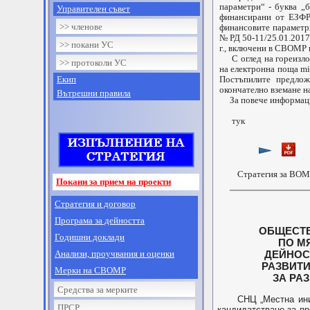
параметри“ - буква „
Управителен съвет
финансирани от ЕЗФРС
>> членове
финансовите параметри
№ РД 50-11/25.01.2017 
>> покани УС
г., включени в СВОМР
С оглед на гореизложе
>> протоколи УС
на електронна поща
mi
Екип
Постъпилите предлож
окончателно вземане н
Вътрешни правила
За повече информация
тук
Стратегия за ВО
Покани за прием на проекти
Стратегия и договор
Програма за дейността
ОБЩЕСТВЕНО О
Годишни доклади
ПО МЯРКА 6.
Анализи, проучвания и оценки
ДЕЙНОСТИ", Ч
РАЗВИТИЕ НА 
Мерки на СВОМР
ЗА РАЗВИТИЕ Н
Средства за мерките
СНЦ „Местна инициа
ПРСР
кандидатстване за п