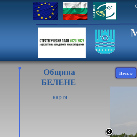
С
М
Община
Начало
БЕЛЕНЕ
карта