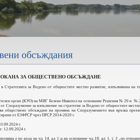
вени обсъждания
А ОБЩЕСТВЕНО ОБСЪЖДАНЕ
Стратегията за Водено от общностите местно развитие, изпълнявана на 
лен орган (КУО) на МИГ Белене-Никопол на основание Решения № 20 и № 21 
. 4 от Споразумение за изпълнение на стратегия за Водено от общностите местн
вява обществено обсъждане на промяна на Споразумението във връзка прехв
сирани от ЕЗФРСР чрез ПРСР 2014-2020 г.
.09.2024 г.
 12.09.2024 г.
яна е по реда на чл. 14, ал. 1 и на основание чл. 18, ал. 1, т. 3 „по отнош