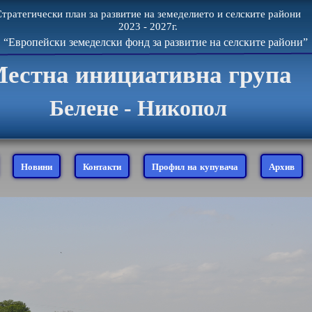
тратегически план за развитие на земеделието и селските райони
2023 - 2027г.
“Европейски земеделски фонд за развитие на селските райони”
естна инициативна група
Белене - Никопол
Новини
Контакти
Профил на купувача
Архив