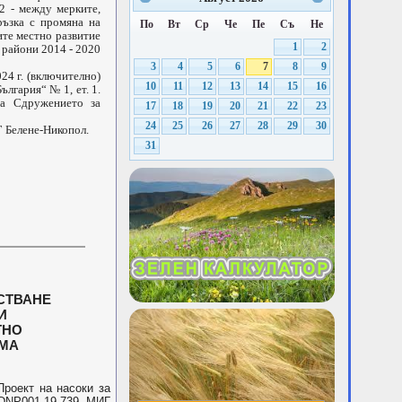
2 - между мерките,
ръзка с промяна на
По
Вт
Ср
Че
Пе
Съ
Не
ите местно развитие
1
2
 райони 2014 - 2020
3
4
5
6
7
8
9
4 г. (включително)
10
11
12
13
14
15
16
ългария“ № 1, ет. 1.
на Сдружението за
17
18
19
20
21
22
23
24
25
26
27
28
29
30
 Белене-Никопол.
31
СТВАНЕ
И
ТНО
МА
оект на насоки за
DNP001-19.739 „МИГ