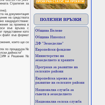
ената Стратегия за
лно).
та на документация
ение на средствата
но кандидатстване:
ожения за промяна в
роси във връзка с
ат представени като
лен файл във формат
жения, които ще се
тях по процедура №
лски дейности“
СЕСИФ и Решение №