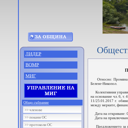
Общест
ЛИДЕР
ВОМР
ПОКАНА З
МИГ
Относно: Промяна в 
Белене-Никопол.
Колективния управите
на основание чл. 6, т
11/25.01.2017 г. обя
Общо събрание
между мерките, финан
>> членове
Дата на откриване: 03
>> покани ОС
Дата на приключване:
>> протоколи ОС
Предложението за пром