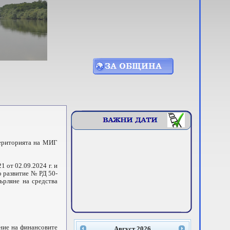
територията на МИГ
от 02.09.2024 г. и
о развитие № РД 50-
ърляне на средства
ение на финансовите
Август
2026