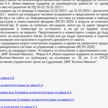
ка 6.4 „Инвестиционна подкрепа за неземеделски дейности“ от одобр
 местно развитие № РД 50-11/ 25.01.2017 г.
не ще се проведе в периода 21.02.2023 г. до 01.03.2023 г. (включите
3 г. можете да изпращате писмени възражения и предложения по проек
bv.bg
и на сайта на Информационната система за управление и наблюд
труктурни и инвестиционни фондове /ИСУН 2020/ в модула за електрон
ernment.bg/. В срока за публично обсъждане, могат да се дават предл
ъзражения и коментари по условията, а не да се задават въп
изпълнението на мерките. Предложенията и коментарите следва да бъд
мките на електронното писмо (e-mail) или да бъдат приложени в отде
 сканирани или нанасяни в отделните документи от пакета.
редвидени изцяло електронно подаване и оценка на проектните предло
рмационната система за управление и наблюдение (ИСУН 2020).
та за кандидатстване, Условията за изпълнение и приложенията към 
„МИГ Белене-Никопол, Мярка 6.4 „Инвестиционна подкрепа за неземеде
елене-Никопол се публикуват на основание чл. 26, ал. 4 от ЗУ
олективния управителен орган на Сдружение „МИГ Белене-Никопол“.
о мярка 6.4
 за кандидатстване по мярка 6.4
лване към Условията за кандидатстване по мярка 6.4
рмация към Условията за кандидатстване по мярка 6.4
 за изпълнение по мярка 6.4