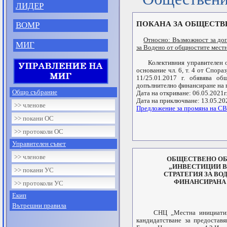
ЛИДЕР
ПОКАНА ЗА ОБЩЕСТВ
ВОМР
Относно: Възможност за доп
МИГ
за Водено от общностите мест
Колективния управителен орг
основание чл. 6, т. 4 от Спор
11/25.01.2017 г. обявява о
допълнително финансиране на 
Общо събрание
Дата на откриване: 06.05.2021г
Дата на приключване: 13.05.20
>> членове
Предложение за промяна на СВ
>> покани ОС
>> протоколи ОС
Управителен съвет
>> членове
ОБЩЕСТВЕНО ОБС
„ИНВЕСТИЦИИ В
>> покани УС
СТРАТЕГИЯ ЗА В
ФИНАНСИРАНА П
>> протоколи УС
Екип
Вътрешни правила
СНЦ „Местна инициативна г
кандидатстване за предоста