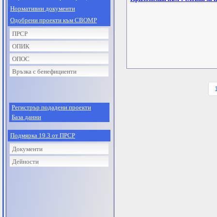
Нормативни документи
Одобрени проекти към СВОМР
ПРСР
ОПИК
ОПОС
Връзка с бенефициенти
Регистрър подадени проекти
База данни
Подмярка 19.3 от ПРСР
Документи
Дейности