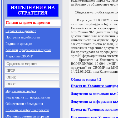
Белене-Никопол, мярка 4.2 Инв
за Водено от общностите местн
Общественото обсъждане ще се 
В срок до 31.03.2021 г. мож
Покани за прием на проекти
ел.поща:
migbn@abv.bg
и на 
Европейските и структурни
Стратегия и договор
http://eumis2020.government
документите или възражения и
Програма за дейността
изпълнението на мерките. Пред
Годишни доклади
електронното писмо (e-mail) 
нанасяни в отделните документ
Анализи, проучвания и оценки
По процедурата са предвидени 
чрез Информационната система
Мерки на СВОМР
Проектът на Условията за к
Средства за мерките
BG06RDNP001-19.094 „МИГ Бе
продукти“ от СВОМР на МИГ 
ПРСР
14/22.03.2021 г. на Колективн
ОПИК
Обява по мярка 4.2
ОПОС
Проект на Условия за кандида
Индикативен график
Документи за попълване към У
Ред за оц. на пр. предложения
Документи за информация към
Обществени обсъждания
Проект на Условия за изпълне
Комисия за избор на проекти
Обучения, семинари и срещи
Приложения към Условия за и