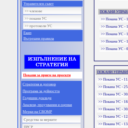
Управителен съвет
>> членове
ПОКАНИ УПРАВИ
>> покани УС
>> Покана УС - 1
>> протоколи УС
>> Покана УС - 1
Екип
>> Покана УС - 1
Вътрешни правила
>> Покана УС - 1
>> Покана УС - 0
ПОКАНИ УПРАВИТ
Покани за прием на проекти
>> Покана УС - 11
Стратегия и договор
>> Покана УС - 25
Програма за дейността
>> Покана УС - 30
Годишни доклади
>> Покана УС - 18
Анализи, проучвания и оценки
>> Покана УС - 30
Мерки на СВОМР
>> Покана УС - 12
Средства за мерките
>> Покана УС - 13
ПРСР