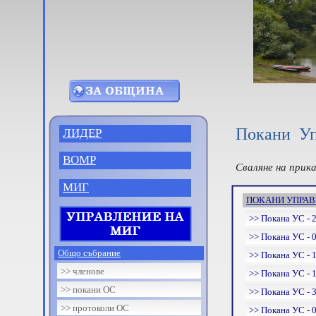
Покани Уп
ЛИДЕР
ВОМР
Сваляне на прик
МИГ
ПОКАНИ УПРАВИ
>> Покана УС - 2
>> Покана УС - 0
Общо събрание
>> Покана УС - 1
>> членове
>> Покана УС - 1
>> покани ОС
>> Покана УС - 3
>> протоколи ОС
>> Покана УС - 0