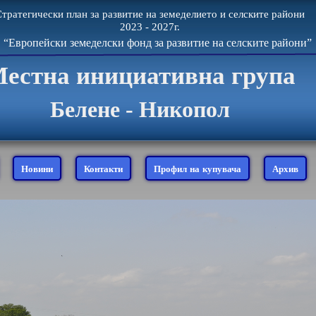
тратегически план за развитие на земеделието и селските райони
2023 - 2027г.
“Европейски земеделски фонд за развитие на селските райони”
естна инициативна група
Белене - Никопол
Новини
Контакти
Профил на купувача
Архив