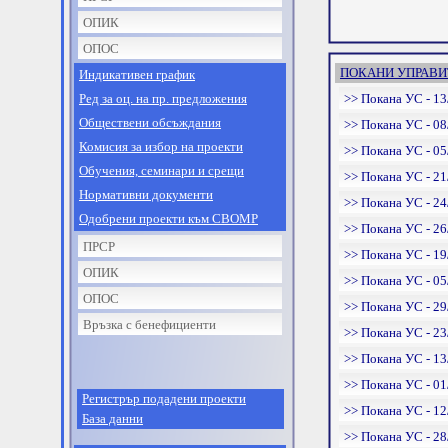
ОПИК
ОПОС
ПОКАНИ УПРАВИТ
Индикативен график
Ред за оц. на пр. предложения
>> Покана УС - 13
Обществени обсъждания
>> Покана УС - 08
Комисия за избор на проекти
>> Покана УС - 05
Обучения, семинари и срещи
>> Покана УС - 21
Нормативни документи
>> Покана УС - 24
Одобрени проекти към СВОМР
>> Покана УС - 26
ПРСР
>> Покана УС - 19
ОПИК
>> Покана УС - 05
ОПОС
>> Покана УС - 29
Връзка с бенефициенти
>> Покана УС - 23
>> Покана УС - 13
>> Покана УС - 01
Регистрър подадени проекти
>> Покана УС - 12
База данни
>> Покана УС - 28