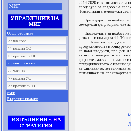
2014-2020 г., в изпълнение на
МИГ
процедура за подбор на про
"Инвестиции в земеделски стоп
Процедурата за подбор на пр
земеделски фонд за развитие на
Общо събрание
Процедурата за подбор на про
развитие и подмярка 4.1 "Инве
>> членове
Целта на процедурата е мо
продуктивността и конкурентос
>> покани ОС
на нови продукти, процеси и 
активи в земеделските стопан
>> протоколи ОС
вредните емисии и отпадъци и 
Управителен съвет
сътрудничеството с производит
на хигиенните, ветеринарните
>> членове
възможности за производство н
>> покани УС
>> протоколи УС
Екип
Вътрешни правила
Д
Д