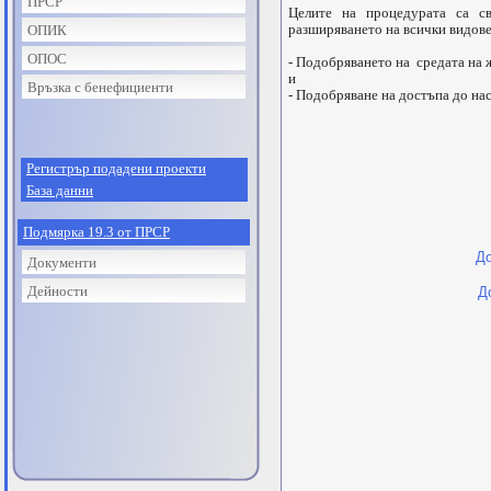
ПРСР
Целите на процедурата са с
разширяването на всички видове
ОПИК
ОПОС
- Подобряването на средата на 
и
Връзка с бенефициенти
- Подобряване на достъпа до нас
Регистрър подадени проекти
База данни
Подмярка 19.3 от ПРСР
До
Документи
Дейности
Д