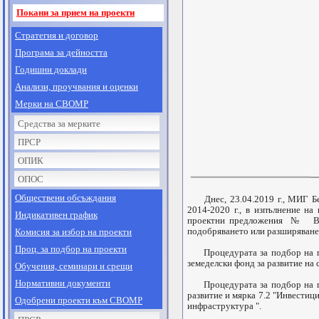
Покани за прием на проекти
Стратегия и договор
Програма за дейността
Годишни доклади
Анализи, проучвания и оценки
Мерки на СВОМР
Средства за мерките
ПРСР
ОПИК
ОПОС
Обществени обсъждания
Днес, 23.04.2019 г., МИГ Бел
2014-2020 г., в изпълнение н
Индикативен график
проектни предложения № BG06
подобряването или разширяванет
Комисия за избор на проекти
Проц. за подбор на проекти
Процедурата за подбор на про
земеделски фонд за развитие на 
Обучения, семинари и срещи
Нормативни документи
Процедурата за подбор на про
развитие и мярка 7.2 "Инвестиц
Одобрени проекти към СВОМР
инфраструктура ".