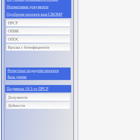
Нормативни документи
Одобрени проекти към СВОМР
ПРСР
ОПИК
ОПОС
Връзка с бенефициенти
Регистрър подадени проекти
База данни
Подмярка 19.3 от ПРСР
Документи
Дейности