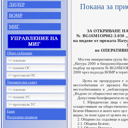
ЛИДЕР
Покана за при
ВОМР
ОБ
МИГ
ЗА ОТКРИВАНЕ НА ПР
№ BG16M1OP002-3.030 „М
на видове от мрежата Нат
МИГ Белене
по ОПЕРАТИВНА ПРОГ
Общо събрание
Местна инициативна група Беле
>> членове
„Натура 2000 и биоразнообразие“
>> покани ОС
подбор на проекти № BG16M1OP0
2000 чрез подхода ВОМР в терит
>> протоколи ОС
Целта на процедурата е осигу
Управителен съвет
местообитания от мрежата Нат
местообитанията в „неблагопри
>> членове
„Водено от общностите местно р
>> покани УС
Допустими бенефициенти по пр
1. Юридически лица с нестопа
>> протоколи УС
осъществяване на общественопол
Белене-Никопол и които като цел 
Екип
видно, че поне една от целите на 
Вътрешни правила
2. Общини със седалище и адрес
2.1. Община Белене;
2.2. Община Никопол.