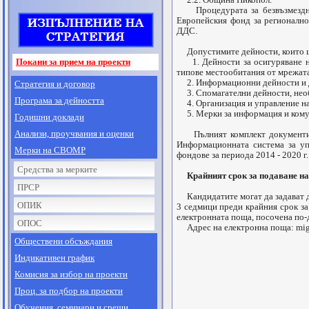
Процедурата за безвъзмездна 
Европейския фонд за регионално
ДДС.
Допустимите дейности, които щ
Покани за прием на проекти
1. Дейности за осигуряване на
типове местообитания от мрежат
2. Информационни дейности и де
Стратегия и договор
3. Спомагателни дейности, необ
Програма за дейността
4. Организация и управление на
5. Мерки за информация и кому
Годишни доклади
Анализи, проучвания и оценки
Пълният комплект документи е 
Информационната система за уп
Мерки на СВОМР
фондове за периода 2014 - 2020 г
Средства за мерките
Крайният срок за подаване на
ПРСР
Кандидатите могат да задават до
ОПИК
3 седмици преди крайния срок за
електронната поща, посочена по-д
ОПОС
Адрес на електронна поща:
mi
Обществени обсъждания
Индикативен график
Комисия за избор на проекти
Проц. за подбор на проекти
Обучения, семинари и срещи